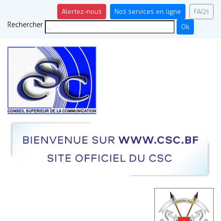
Alertez-nous
Nos services en ligne
FAQs
Rechercher
Ok