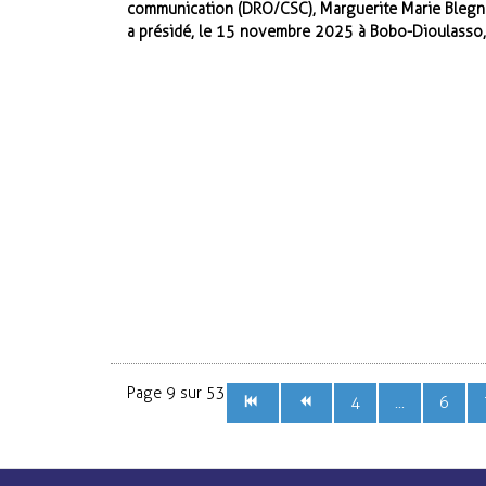
communication (DRO/CSC), Marguerite Marie Blegn
a présidé, le 15 novembre 2025 à Bobo-Dioulasso,
Page 9 sur 53
4
...
6