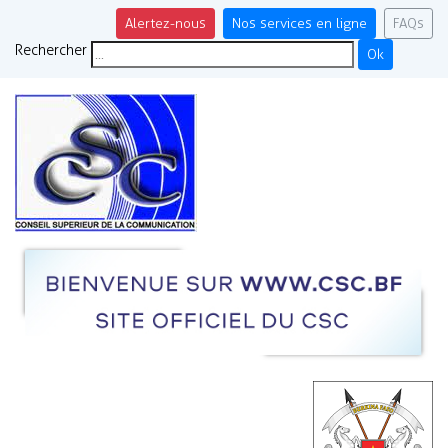
Alertez-nous
Nos services en ligne
FAQs
Rechercher
Ok