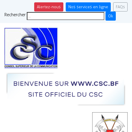
Alertez-nous
Nos services en ligne
FAQs
Rechercher
Ok