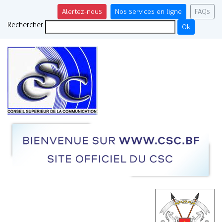
Alertez-nous
Nos services en ligne
FAQs
Rechercher
Ok