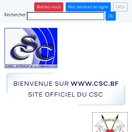
Alertez-nous
Nos services en ligne
FAQs
Rechercher
Ok